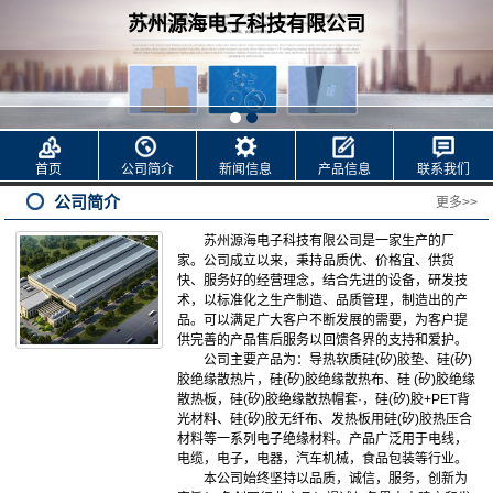
苏州源海电子科技有限公司
首页
公司简介
新闻信息
产品信息
联系我们
公司简介
更多>>
苏州源海电子科技有限公司是一家生产的厂
家。公司成立以来，秉持品质优、价格宜、供货
快、服务好的经营理念，结合先进的设备，研发技
术，以标准化之生产制造、品质管理，制造出的产
品。可以满足广大客户不断发展的需要，为客户提
供完善的产品售后服务以
回馈
各界的支持和爱护。
公司主要产品为：导热软质硅(矽)胶垫、硅(矽)
胶绝缘散热片，硅(矽)胶绝缘散热布、硅 (矽)胶绝缘
散热板，硅(矽)胶绝缘散热帽套·，硅(矽)胶+PET背
光材料、硅(矽)胶无纤布、发热板用硅(矽)胶热压合
材料等一系列电子绝缘材料。产品广泛用于电线，
电缆，电子，电器，汽车机械，食品包装等行业。
本公司始终坚持以品质，诚信，服务，创新为