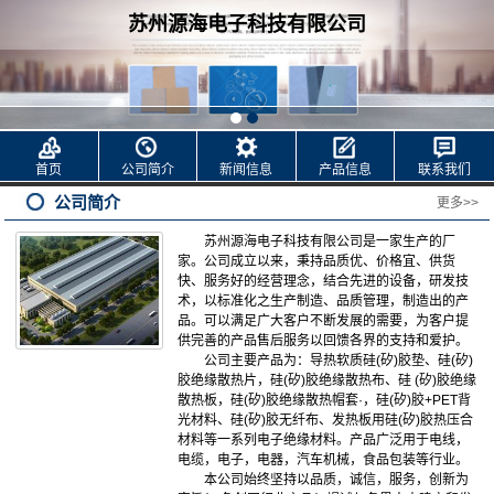
苏州源海电子科技有限公司
首页
公司简介
新闻信息
产品信息
联系我们
公司简介
更多>>
苏州源海电子科技有限公司是一家生产的厂
家。公司成立以来，秉持品质优、价格宜、供货
快、服务好的经营理念，结合先进的设备，研发技
术，以标准化之生产制造、品质管理，制造出的产
品。可以满足广大客户不断发展的需要，为客户提
供完善的产品售后服务以
回馈
各界的支持和爱护。
公司主要产品为：导热软质硅(矽)胶垫、硅(矽)
胶绝缘散热片，硅(矽)胶绝缘散热布、硅 (矽)胶绝缘
散热板，硅(矽)胶绝缘散热帽套·，硅(矽)胶+PET背
光材料、硅(矽)胶无纤布、发热板用硅(矽)胶热压合
材料等一系列电子绝缘材料。产品广泛用于电线，
电缆，电子，电器，汽车机械，食品包装等行业。
本公司始终坚持以品质，诚信，服务，创新为